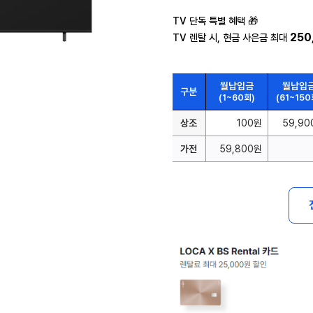
TV 단독 특별 혜택 🎁
250
TV 렌탈 시, 현금 사은금 최대
월납입금
월납입
구분
(1~60회)
(61~150
상조
100원
59,90
가전
59,800원