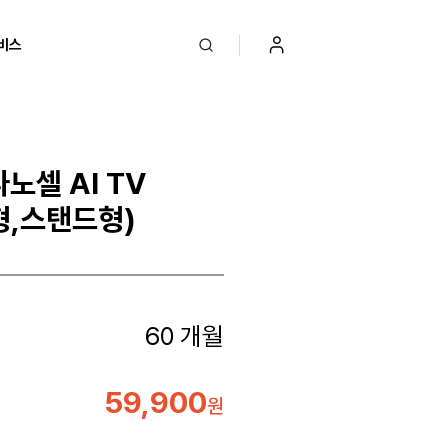
비스
나노셀 AI TV
형,스탠드형)
60 개월
59,900
원