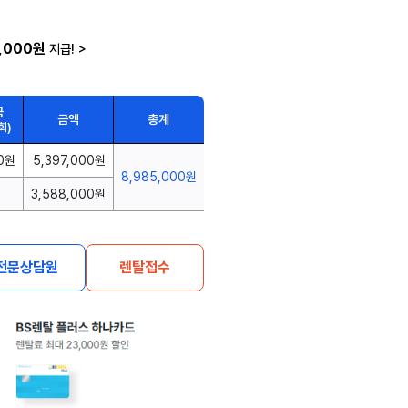
,000원
지급!
>
금
금액
총계
회)
0원
5,397,000원
8,985,000원
3,588,000원
전문상담원
렌탈접수