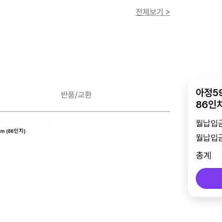
전체보기 >
아정59
반품/교환
86인
월납입금
월납입금
총계