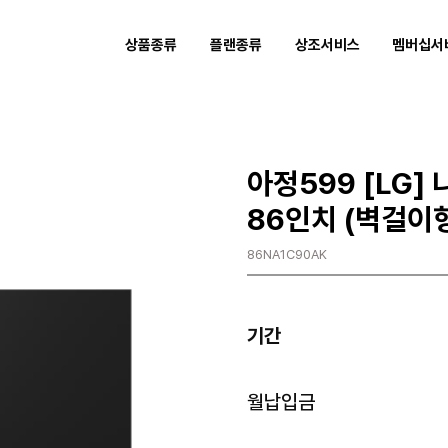
상품종류
플랜종류
상조서비스
멤버십서
아정599 [LG] 
86인치 (벽걸이
86NA1C90AK
기간
월납입금