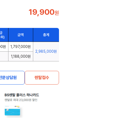
19,900
원
금
금액
총계
0회)
00원
1,797,000원
2,985,000원
1,188,000원
전문상담원
렌탈접수