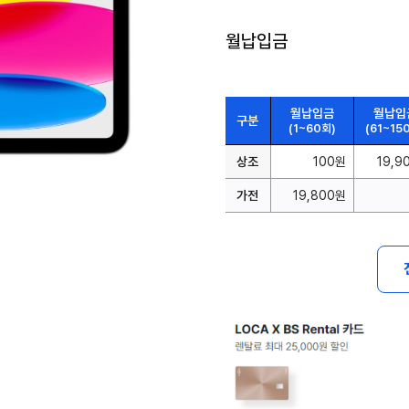
월납입금
월납입금
월납입
구분
(1~60회)
(61~15
상조
100원
19,9
가전
19,800원