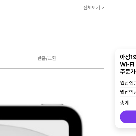
전체보기 >
아정19
반품/교환
Wi-F
주문가
월납입금
월납입금
총계