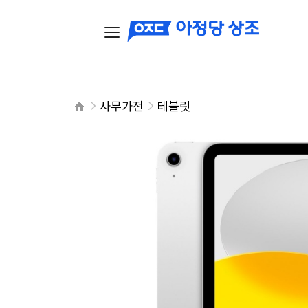
사무가전
테블릿