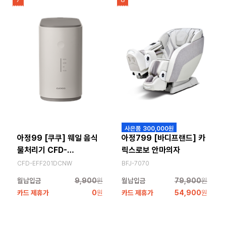
사은품 300,000원
아정99 [쿠쿠] 웨일 음식
아정799 [바디프랜드] 카
물처리기 CFD-
릭스로보 안마의자
EFF201DCNW
CFD-EFF201DCNW
BFJ-7070
월납입금
9,900
원
월납입금
79,900
원
카드 제휴가
0
원
카드 제휴가
54,900
원