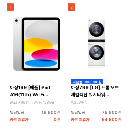
1
2
사은품 300,000원
아정199 [애플]iPad
아정799 [LG] 트롬 오브
A16(11th) Wi-Fi
제컬렉션 워시타워
128GB (재고확인 후 주문
24kg+20kg 릴리화이트
iPad A16(11th) Wi-Fi 128GB
W20WHN
가능)
월납입금
19,900
원
월납입금
79,900
원
카드 제휴가
0
원
카드 제휴가
54,900
원