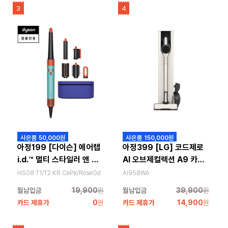
3
4
사은품 50,000원
사은품 150,000원
아정199 [다이슨] 에어랩
아정399 [LG] 코드제로
i.d.™ 멀티 스타일러 앤 드
AI 오브제컬렉션 A9 카밍
라이어(재고확인필요)
베이지
HS08 T1/T2 KR CePk/RoseGd
AI958WA
월납입금
19,900
원
월납입금
39,900
원
카드 제휴가
0
원
카드 제휴가
14,900
원