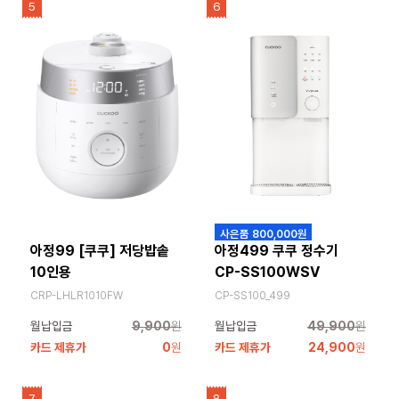
5
6
사은품 800,000원
아정99 [쿠쿠] 저당밥솥
아정499 쿠쿠 정수기
10인용
CP-SS100WSV
CRP-LHLR1010FW
CP-SS100_499
월납입금
9,900
원
월납입금
49,900
원
카드 제휴가
0
원
카드 제휴가
24,900
원
7
8